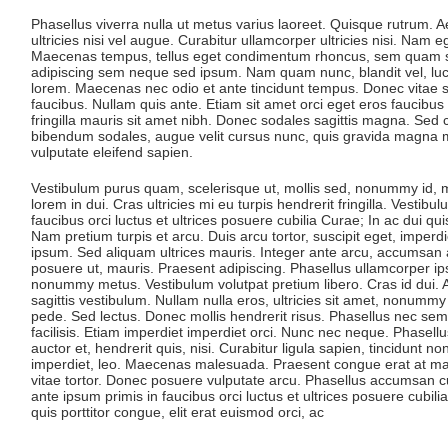
Phasellus viverra nulla ut metus varius laoreet. Quisque rutrum. 
ultricies nisi vel augue. Curabitur ullamcorper ultricies nisi. Nam 
Maecenas tempus, tellus eget condimentum rhoncus, sem quam se
adipiscing sem neque sed ipsum. Nam quam nunc, blandit vel, luctu
lorem. Maecenas nec odio et ante tincidunt tempus. Donec vitae s
faucibus. Nullam quis ante. Etiam sit amet orci eget eros faucibus 
fringilla mauris sit amet nibh. Donec sodales sagittis magna. Sed 
bibendum sodales, augue velit cursus nunc, quis gravida magna m
vulputate eleifend sapien.
Vestibulum purus quam, scelerisque ut, mollis sed, nonummy id,
lorem in dui. Cras ultricies mi eu turpis hendrerit fringilla. Vestib
faucibus orci luctus et ultrices posuere cubilia Curae; In ac dui qui
Nam pretium turpis et arcu. Duis arcu tortor, suscipit eget, imperdi
ipsum. Sed aliquam ultrices mauris. Integer ante arcu, accumsan 
posuere ut, mauris. Praesent adipiscing. Phasellus ullamcorper 
nonummy metus. Vestibulum volutpat pretium libero. Cras id dui. A
sagittis vestibulum. Nullam nulla eros, ultricies sit amet, nonummy 
pede. Sed lectus. Donec mollis hendrerit risus. Phasellus nec sem
facilisis. Etiam imperdiet imperdiet orci. Nunc nec neque. Phasell
auctor et, hendrerit quis, nisi. Curabitur ligula sapien, tincidunt 
imperdiet, leo. Maecenas malesuada. Praesent congue erat at ma
vitae tortor. Donec posuere vulputate arcu. Phasellus accumsan cu
ante ipsum primis in faucibus orci luctus et ultrices posuere cubili
quis porttitor congue, elit erat euismod orci, ac