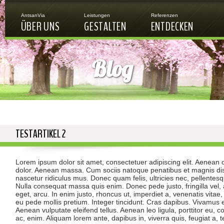
Jump to navigation
AntsanVia
Leistungen
Referenzen
ÜBER UNS
GESTALTEN
ENTDECKEN
Blog
TESTARTIKEL 2
Lorem ipsum dolor sit amet, consectetuer adipiscing elit. Aenean
dolor. Aenean massa. Cum sociis natoque penatibus et magnis dis
nascetur ridiculus mus. Donec quam felis, ultricies nec, pellentes
Nulla consequat massa quis enim. Donec pede justo, fringilla vel, 
eget, arcu. In enim justo, rhoncus ut, imperdiet a, venenatis vitae,
eu pede mollis pretium. Integer tincidunt. Cras dapibus. Vivamus
Aenean vulputate eleifend tellus. Aenean leo ligula, porttitor eu, c
ac, enim. Aliquam lorem ante, dapibus in, viverra quis, feugiat a, te