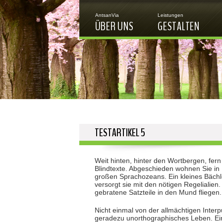
AntsanVia
Leistungen
ÜBER UNS
GESTALTEN
TESTARTIKEL 5
Weit hinten, hinter den Wortbergen, fer
Blindtexte. Abgeschieden wohnen Sie in
großen Sprachozeans. Ein kleines Bächl
versorgt sie mit den nötigen Regelialien
gebratene Satzteile in den Mund fliegen.
Nicht einmal von der allmächtigen Interp
geradezu unorthographisches Leben. Ein