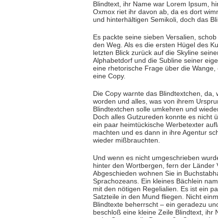
Blindtext, ihr Name war Lorem Ipsum, h
Oxmox riet ihr davon ab, da es dort w
und hinterhältigen Semikoli, doch das Bli
Es packte seine sieben Versalien, schob s
den Weg. Als es die ersten Hügel des Ku
letzten Blick zurück auf die Skyline sei
Alphabetdorf und die Subline seiner eig
eine rhetorische Frage über die Wange, 
eine Copy.
Die Copy warnte das Blindtextchen, da,
worden und alles, was von ihrem Urspru
Blindtextchen solle umkehren und wieder
Doch alles Gutzureden konnte es nicht ü
ein paar heimtückische Werbetexter auf
machten und es dann in ihre Agentur sch
wieder mißbrauchten.
Und wenn es nicht umgeschrieben wurde
hinter den Wortbergen, fern der Länder 
Abgeschieden wohnen Sie in Buchstabha
Sprachozeans. Ein kleines Bächlein name
mit den nötigen Regelialien. Es ist ein
Satzteile in den Mund fliegen. Nicht ein
Blindtexte beherrscht – ein geradezu u
beschloß eine kleine Zeile Blindtext, i