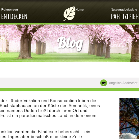
Jump to navigation
Referenzen
Home
Nutzungsbeispiele
ENTDECKEN
PARTIZIPIE
Blog
Angelina Jackstädt
n der Länder Vokalien und Konsonantien leben die
 Buchstabhausen an der Küste des Semantik, eines
ein namens Duden fließt durch ihren Ort und
. Es ist ein paradiesmatisches Land, in dem einem
unktion werden die Blindtexte beherrscht – ein
es Tages aber beschloß eine kleine Zeile