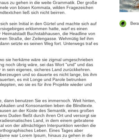
inaus zu gehen in die weite Grammatik. Der große
immele von bösen Kommata, wilden Fragezeichen
ndtextchen ließ sich nicht beirren.
Bera
ich sein Initial in den Gürtel und machte sich auf
rsivgebirges erklommen hatte, warf es einen
ner Heimatstadt Buchstabhausen, die Headline von
enen Straße, der Zeilengasse. Wehmütig lief ihm
dann setzte es seinen Weg fort. Unterwegs traf es
 wo sie herkäme wäre sie zigmal umgeschrieben
ng noch übrig wäre, sei das Wort "und" und das
 in sein eigenes, sicheres Land zurückkehren.
berzeugen und so dauerte es nicht lange, bis ihm
lauerten, es mit Longe und Parole betrunken
leppten, wo sie es für ihre Projekte wieder und
, dann benutzen Sie es immernoch. Weit hinten,
Vokalien und Konsonantien leben die Blindtexte.
usen an der Küste des Semantik, eines großen
ns Duden fließt durch ihren Ort und versorgt sie
 paradiesmatisches Land, in dem einem gebratene
mal von der allmächtigen Interpunktion werden die
northographisches Leben. Eines Tages aber
hr Name war Lorem Ipsum, hinaus zu gehen in die